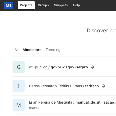
Projects
Groups
Snippets
Help
Skip to content
Discover pr
All
Most stars
Trending
G
dti-publico /
govbr-dsgov-serpro
T
Carlos Leonardo Teófilo Durans /
tarifaco
Erlan Pereira de Mesquita /
manual_de_utilizacao
M
manual