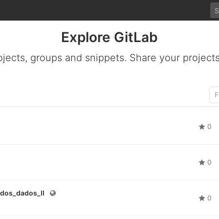
Explore GitLab
ojects, groups and snippets. Share your projects
0
0
_dos_dados_II
0