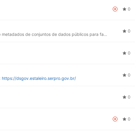
0
0
Catálogo Nacional de Dados: Centraliza e descreve metadados de conjuntos de dados públicos para facilitar o acesso e uso por diversos públicos, promovendo transparência, reuso e inovação.
0
0
:
https://dsgov.estaleiro.serpro.gov.br/
0
0