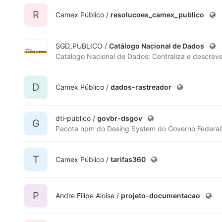
R
Camex Público /
resolucoes_camex_publico
SGD_PUBLICO /
Catálogo Nacional de Dados
D
Camex Público /
dados-rastreador
dti-publico /
govbr-dsgov
G
Pacote npm do Desing System do Governo Federal
T
Camex Público /
tarifas360
P
Andre Filipe Aloise /
projeto-documentacao