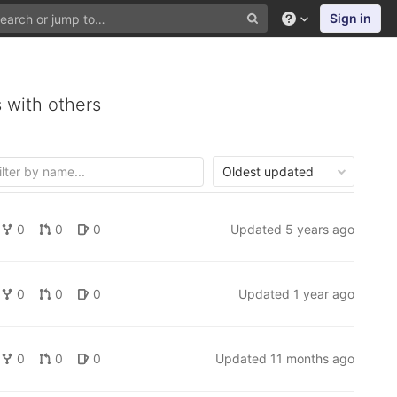
Sign in
 with others
Oldest updated
0
0
0
Updated
5 years ago
0
0
0
Updated
1 year ago
0
0
0
Updated
11 months ago